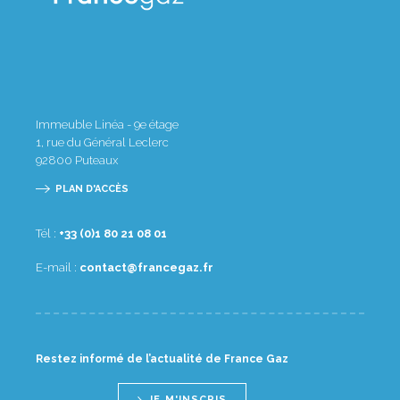
Immeuble Linéa - 9e étage
1, rue du Général Leclerc
92800
Puteaux
PLAN D'ACCÈS
Tél :
10 80 12 08 1(0) 33+
E-mail :
rf.zagecnarf@tcatnoc
Restez informé de l’actualité de France Gaz
JE M'INSCRIS