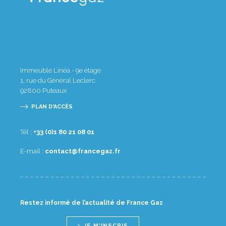
Immeuble Linéa - 9e étage
1, rue du Général Leclerc
92800
Puteaux
PLAN D'ACCÈS
Tél :
10 80 12 08 1(0) 33+
E-mail :
rf.zagecnarf@tcatnoc
Restez informé de l’actualité de France Gaz
JE M'INSCRIS