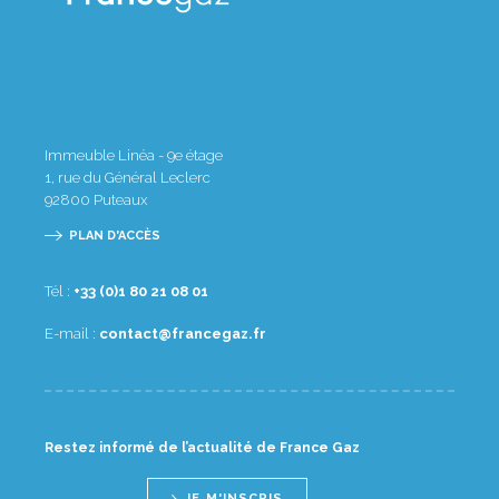
Immeuble Linéa - 9e étage
1, rue du Général Leclerc
92800
Puteaux
PLAN D'ACCÈS
Tél :
10 80 12 08 1(0) 33+
E-mail :
rf.zagecnarf@tcatnoc
Restez informé de l’actualité de France Gaz
JE M'INSCRIS