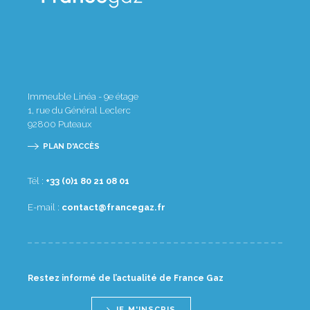
Immeuble Linéa - 9e étage
1, rue du Général Leclerc
92800
Puteaux
PLAN D'ACCÈS
Tél :
10 80 12 08 1(0) 33+
E-mail :
rf.zagecnarf@tcatnoc
Restez informé de l’actualité de France Gaz
JE M'INSCRIS