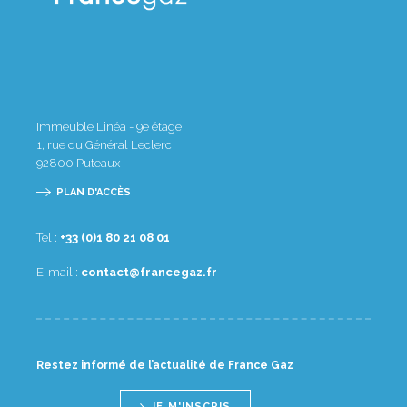
Immeuble Linéa - 9e étage
1, rue du Général Leclerc
92800
Puteaux
PLAN D'ACCÈS
Tél :
10 80 12 08 1(0) 33+
E-mail :
rf.zagecnarf@tcatnoc
Restez informé de l’actualité de France Gaz
JE M'INSCRIS