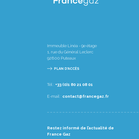
Immeuble Linéa - 9e étage
1, rue du Général Leclerc
92800
Puteaux
PLAN D'ACCÈS
Tél :
10 80 12 08 1(0) 33+
E-mail :
rf.zagecnarf@tcatnoc
Restez informé de l’actualité de
France Gaz