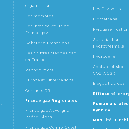
organisation
Les Gaz Verts
Les membres
Biométhane
Les interlocuteurs de
Pyrogazéification
France gaz
Gazéification
Adhérer à France gaz
Hydrothermale
Les chiffres clés des gaz
Hydrogène
en France
Capture et stock
Rapport moral
CO2 (CCS*)
Europe et l’international
Biogaz liquides
Contacts DGI
Efficacité éne
France gaz Régionales
Pompe à chaleu
hybride
France gaz Auvergne
Rhône-Alpes
Mobilité Durabl
France gaz Centre-Ouest