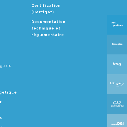
Certification
(Certigaz)
Documentation
technique et
règlementaire
age du
rgétique
r
e