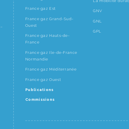
La mobilité dura
France gaz Est
GNV
France gaz Grand-Sud-
GNL
Ouest
GPL
France gaz Hauts-de-
France
France gaz Ile-de-France
Normandie
France gaz Méditerranée
France gaz Ouest
Publications
Commissions