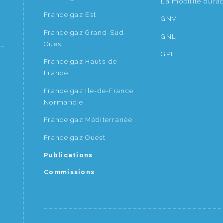
La mobilité dura
France gaz Est
GNV
France gaz Grand-Sud-
GNL
Ouest
GPL
France gaz Hauts-de-
France
France gaz Ile-de-France
Normandie
France gaz Méditerranée
France gaz Ouest
Publications
Commissions