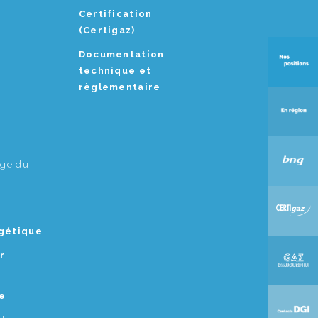
Certification
(Certigaz)
Documentation
technique et
règlementaire
age du
rgétique
r
e