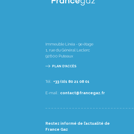
Immeuble Linéa - 9e étage
1, rue du Général Leclerc
92800
Puteaux
PLAN D'ACCÈS
Tél :
10 80 12 08 1(0) 33+
E-mail :
rf.zagecnarf@tcatnoc
Restez informé de l’actualité de
France Gaz