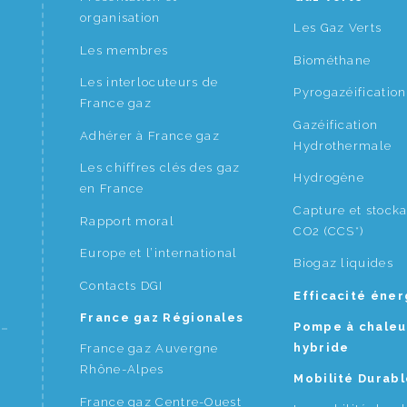
organisation
Les Gaz Verts
Les membres
Biométhane
Les interlocuteurs de
Pyrogazéification
France gaz
Gazéification
Adhérer à France gaz
Hydrothermale
Les chiffres clés des gaz
Hydrogène
en France
Capture et stock
Rapport moral
CO2 (CCS*)
Europe et l’international
Biogaz liquides
Contacts DGI
Efficacité éne
France gaz Régionales
Pompe à chaleu
hybride
France gaz Auvergne
Rhône-Alpes
Mobilité Durabl
France gaz Centre-Ouest