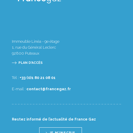
Immeuble Linéa - 9e étage
1, rue du Général Leclerc
92800
Puteaux
PLAN D'ACCÈS
Tél :
10 80 12 08 1(0) 33+
E-mail :
rf.zagecnarf@tcatnoc
Restez informé de l’actualité de France Gaz
JE M'INSCRIS