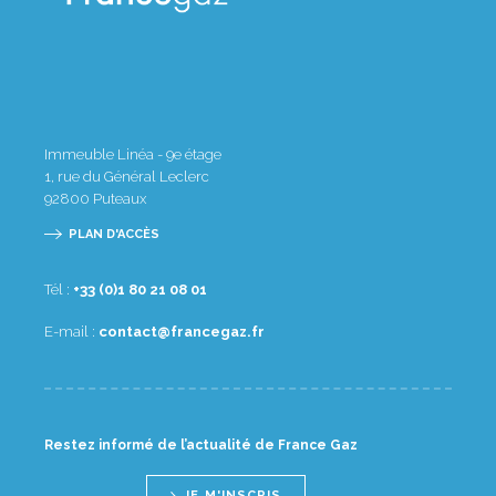
Immeuble Linéa - 9e étage
1, rue du Général Leclerc
92800
Puteaux
PLAN D'ACCÈS
Tél :
10 80 12 08 1(0) 33+
E-mail :
rf.zagecnarf@tcatnoc
Restez informé de l’actualité de France Gaz
JE M'INSCRIS