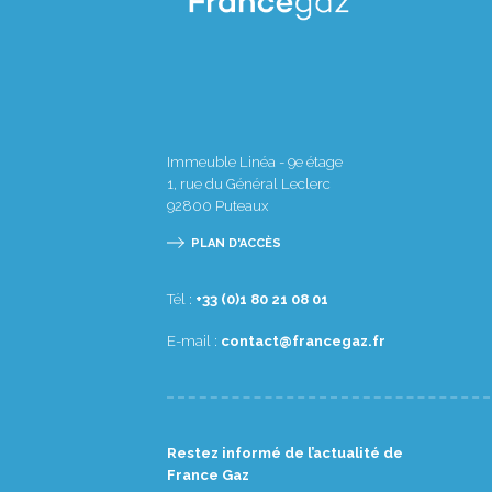
Immeuble Linéa - 9e étage
1, rue du Général Leclerc
92800
Puteaux
PLAN D'ACCÈS
Tél :
10 80 12 08 1(0) 33+
E-mail :
rf.zagecnarf@tcatnoc
Restez informé de l’actualité de
France Gaz