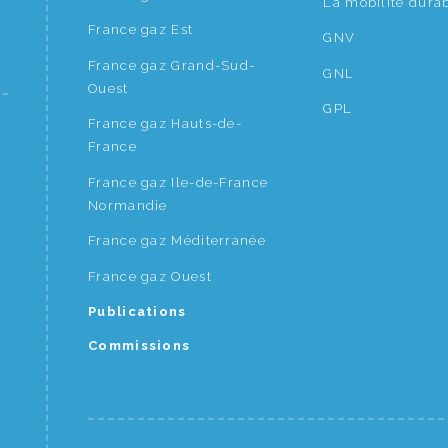
La mobilité dura
France gaz Est
GNV
France gaz Grand-Sud-
GNL
Ouest
GPL
France gaz Hauts-de-
France
France gaz Ile-de-France
Normandie
France gaz Méditerranée
France gaz Ouest
Publications
Commissions