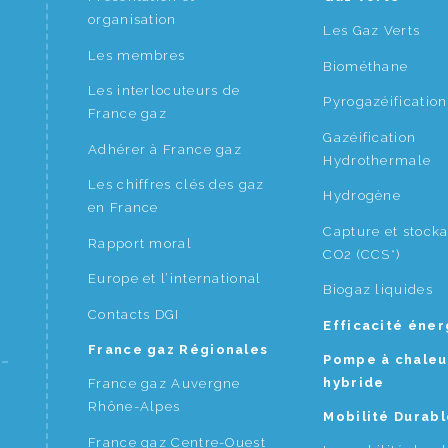
organisation
Les Gaz Verts
Les membres
Biométhane
Les interlocuteurs de
Pyrogazéification
France gaz
Gazéification
Adhérer à France gaz
Hydrothermale
Les chiffres clés des gaz
Hydrogène
en France
Capture et stock
Rapport moral
CO2 (CCS*)
Europe et l’international
Biogaz liquides
Contacts DGI
Efficacité éne
France gaz Régionales
Pompe à chaleu
hybride
France gaz Auvergne
Rhône-Alpes
Mobilité Durabl
France gaz Centre-Ouest