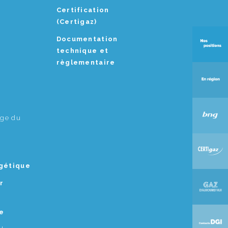
Certification
(Certigaz)
Documentation
technique et
règlementaire
age du
rgétique
r
e