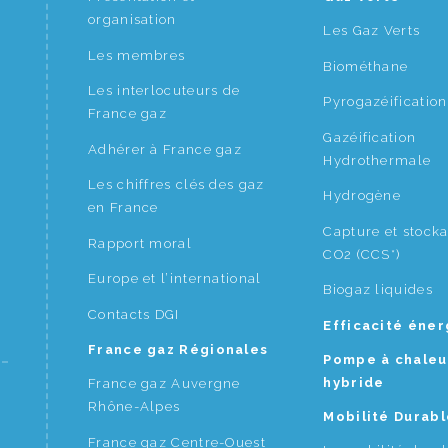
organisation
Les Gaz Verts
Les membres
Biométhane
Les interlocuteurs de
Pyrogazéification
France gaz
Gazéification
Adhérer à France gaz
Hydrothermale
Les chiffres clés des gaz
Hydrogène
en France
Capture et stock
Rapport moral
CO2 (CCS*)
Europe et l’international
Biogaz liquides
Contacts DGI
Efficacité éne
France gaz Régionales
Pompe à chaleu
hybride
France gaz Auvergne
Rhône-Alpes
Mobilité Durabl
France gaz Centre-Ouest