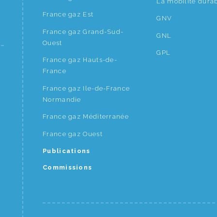
La mobilité dura
France gaz Est
GNV
France gaz Grand-Sud-
GNL
Ouest
GPL
France gaz Hauts-de-
France
France gaz Ile-de-France
Normandie
France gaz Méditerranée
France gaz Ouest
Publications
Commissions