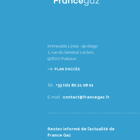
Immeuble Linéa - 9e étage
1, rue du Général Leclerc
92800
Puteaux
PLAN D'ACCÈS
Tél :
10 80 12 08 1(0) 33+
E-mail :
rf.zagecnarf@tcatnoc
Restez informé de l’actualité de
France Gaz