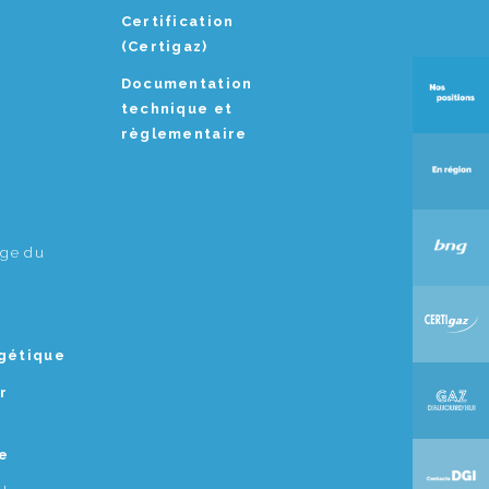
Certification
(Certigaz)
Documentation
technique et
règlementaire
age du
rgétique
r
e