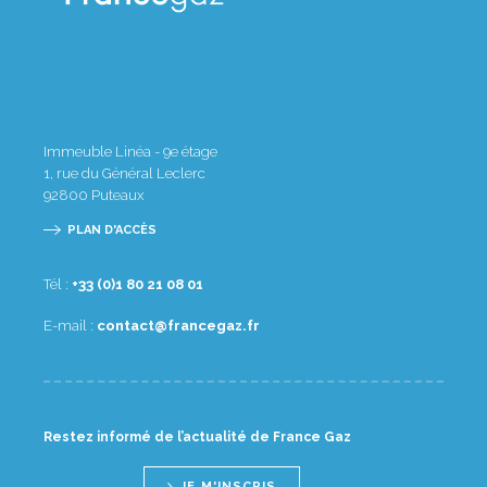
Immeuble Linéa - 9e étage
1, rue du Général Leclerc
92800
Puteaux
PLAN D'ACCÈS
Tél :
10 80 12 08 1(0) 33+
E-mail :
rf.zagecnarf@tcatnoc
Restez informé de l’actualité de France Gaz
JE M'INSCRIS