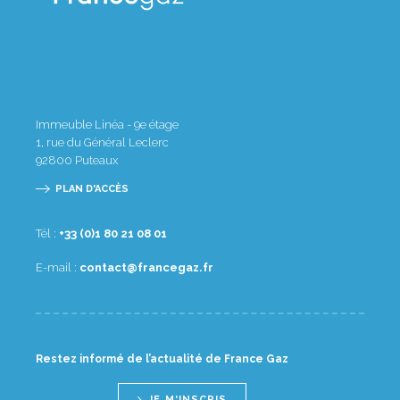
Immeuble Linéa - 9e étage
1, rue du Général Leclerc
92800
Puteaux
PLAN D'ACCÈS
Tél :
10 80 12 08 1(0) 33+
E-mail :
rf.zagecnarf@tcatnoc
Restez informé de l’actualité de France Gaz
JE M'INSCRIS