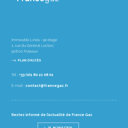
Immeuble Linéa - 9e étage
1, rue du Général Leclerc
92800
Puteaux
PLAN D'ACCÈS
Tél :
10 80 12 08 1(0) 33+
E-mail :
rf.zagecnarf@tcatnoc
Restez informé de l’actualité de France Gaz
JE M'INSCRIS