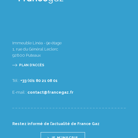
Immeuble Linéa - 9e étage
1, rue du Général Leclerc
92800
Puteaux
PLAN D'ACCÈS
Tél :
10 80 12 08 1(0) 33+
E-mail :
rf.zagecnarf@tcatnoc
Restez informé de l’actualité de France Gaz
JE M'INSCRIS