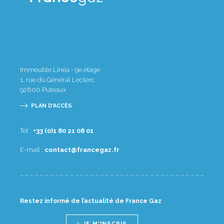
Immeuble Linéa - 9e étage
1, rue du Général Leclerc
92800
Puteaux
PLAN D'ACCÈS
Tél :
10 80 12 08 1(0) 33+
E-mail :
rf.zagecnarf@tcatnoc
Restez informé de l’actualité de France Gaz
JE M'INSCRIS