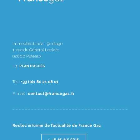
Immeuble Linéa - 9e étage
1, rue du Général Leclerc
92800
Puteaux
PLAN D'ACCÈS
Tél :
10 80 12 08 1(0) 33+
E-mail :
rf.zagecnarf@tcatnoc
Restez informé de l’actualité de France Gaz
JE M'INSCRIS