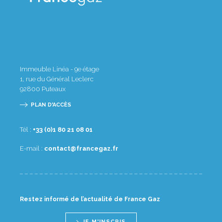
Immeuble Linéa - 9e étage
1, rue du Général Leclerc
92800
Puteaux
PLAN D'ACCÈS
Tél :
10 80 12 08 1(0) 33+
E-mail :
rf.zagecnarf@tcatnoc
Restez informé de l’actualité de France Gaz
JE M'INSCRIS