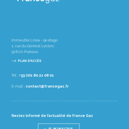
Immeuble Linéa - 9e étage
1, rue du Général Leclerc
92800
Puteaux
PLAN D'ACCÈS
Tél :
10 80 12 08 1(0) 33+
E-mail :
rf.zagecnarf@tcatnoc
Restez informé de l’actualité de France Gaz
JE M'INSCRIS