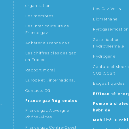
organisation
Les Gaz Verts
Les membres
Biométhane
Les interlocuteurs de
Pyrogazéification
France gaz
Gazéification
Adhérer à France gaz
Hydrothermale
Les chiffres clés des gaz
Hydrogène
en France
Capture et stock
Rapport moral
CO2 (CCS*)
Europe et l’international
Biogaz liquides
Contacts DGI
Efficacité éne
France gaz Régionales
Pompe à chaleu
hybride
France gaz Auvergne
Rhône-Alpes
Mobilité Durabl
France gaz Centre-Ouest