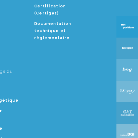
Certification
(Certigaz)
Documentation
technique et
règlementaire
age du
rgétique
r
e