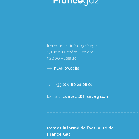
Immeuble Linéa - 9e étage
1, rue du Général Leclerc
92800
Puteaux
PLAN D'ACCÈS
Tél :
10 80 12 08 1(0) 33+
E-mail :
rf.zagecnarf@tcatnoc
Restez informé de l’actualité de
France Gaz