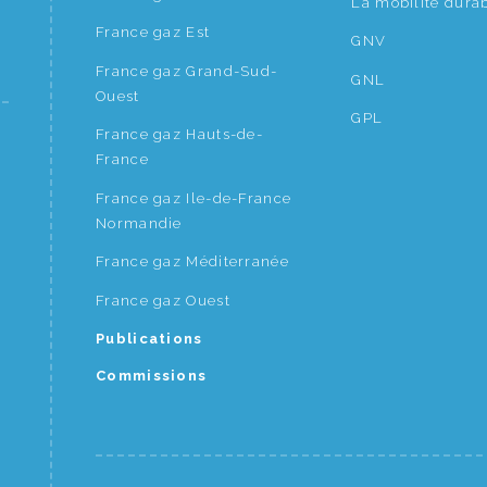
La mobilité dura
France gaz Est
GNV
France gaz Grand-Sud-
GNL
Ouest
GPL
France gaz Hauts-de-
France
France gaz Ile-de-France
Normandie
France gaz Méditerranée
France gaz Ouest
Publications
Commissions