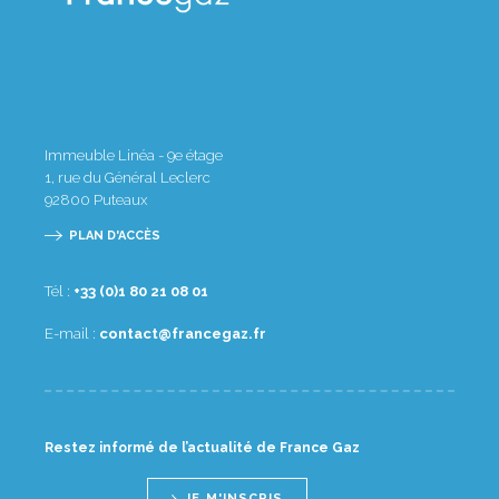
Immeuble Linéa - 9e étage
1, rue du Général Leclerc
92800
Puteaux
PLAN D'ACCÈS
Tél :
10 80 12 08 1(0) 33+
E-mail :
rf.zagecnarf@tcatnoc
Restez informé de l’actualité de France Gaz
JE M'INSCRIS