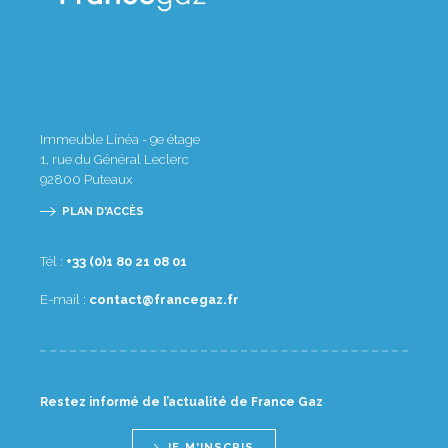
Immeuble Linéa - 9e étage
1, rue du Général Leclerc
92800
Puteaux
PLAN D'ACCÈS
Tél :
10 80 12 08 1(0) 33+
E-mail :
rf.zagecnarf@tcatnoc
Restez informé de l’actualité de France Gaz
JE M'INSCRIS