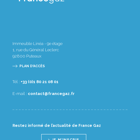
Immeuble Linéa - 9e étage
1, rue du Général Leclerc
92800
Puteaux
PLAN D'ACCÈS
Tél :
10 80 12 08 1(0) 33+
E-mail :
rf.zagecnarf@tcatnoc
Restez informé de l’actualité de France Gaz
JE M'INSCRIS