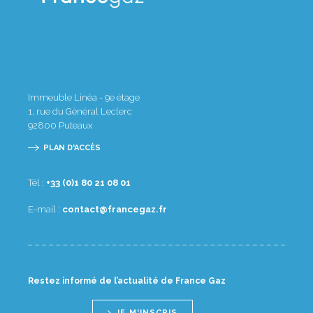
Immeuble Linéa - 9e étage
1, rue du Général Leclerc
92800
Puteaux
PLAN D'ACCÈS
Tél :
10 80 12 08 1(0) 33+
E-mail :
rf.zagecnarf@tcatnoc
Restez informé de l’actualité de France Gaz
JE M'INSCRIS