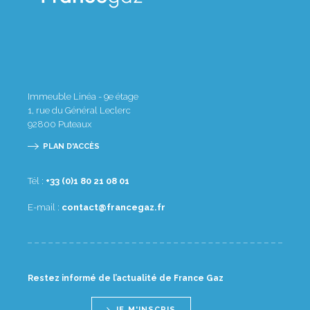
Immeuble Linéa - 9e étage
1, rue du Général Leclerc
92800
Puteaux
PLAN D'ACCÈS
Tél :
10 80 12 08 1(0) 33+
E-mail :
rf.zagecnarf@tcatnoc
Restez informé de l’actualité de France Gaz
JE M'INSCRIS