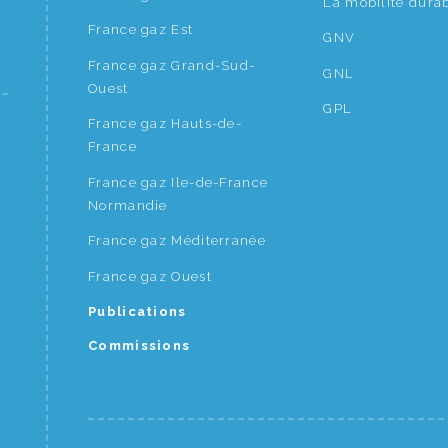
La mobilité dura
France gaz Est
GNV
France gaz Grand-Sud-
GNL
Ouest
GPL
France gaz Hauts-de-
France
France gaz Ile-de-France
Normandie
France gaz Méditerranée
France gaz Ouest
Publications
Commissions