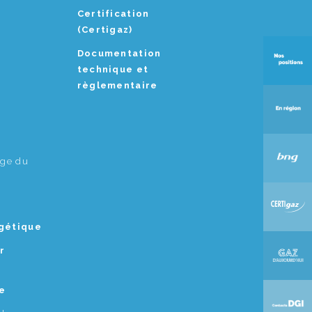
Certification
(Certigaz)
Documentation
technique et
règlementaire
age du
rgétique
r
e