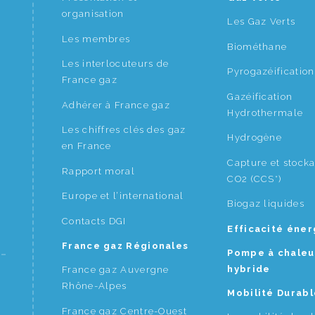
organisation
Les Gaz Verts
Les membres
Biométhane
Les interlocuteurs de
Pyrogazéification
France gaz
Gazéification
Adhérer à France gaz
Hydrothermale
Les chiffres clés des gaz
Hydrogène
en France
Capture et stock
Rapport moral
CO2 (CCS*)
Europe et l’international
Biogaz liquides
Contacts DGI
Efficacité éne
France gaz Régionales
Pompe à chaleu
hybride
France gaz Auvergne
Rhône-Alpes
Mobilité Durabl
France gaz Centre-Ouest