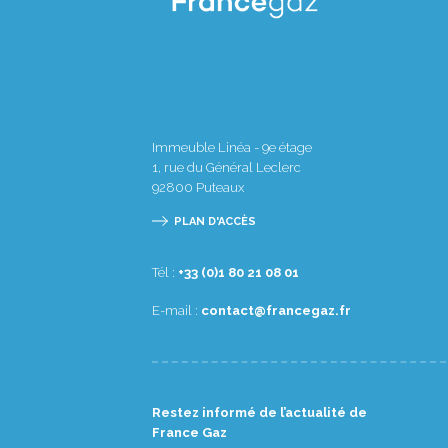
Immeuble Linéa - 9e étage
1, rue du Général Leclerc
92800
Puteaux
PLAN D'ACCÈS
Tél :
10 80 12 08 1(0) 33+
E-mail :
rf.zagecnarf@tcatnoc
Restez informé de l’actualité de
France Gaz