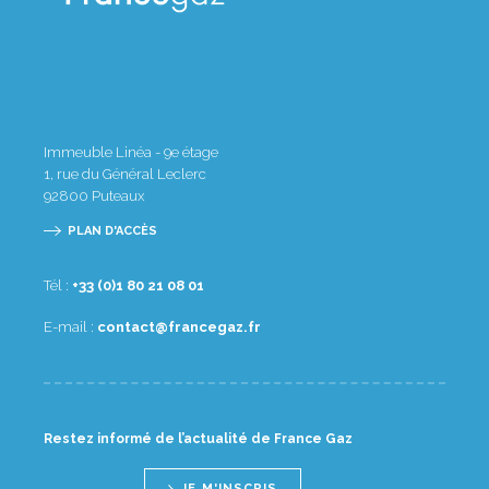
Immeuble Linéa - 9e étage
1, rue du Général Leclerc
92800
Puteaux
PLAN D'ACCÈS
Tél :
10 80 12 08 1(0) 33+
E-mail :
rf.zagecnarf@tcatnoc
Restez informé de l’actualité de France Gaz
JE M'INSCRIS