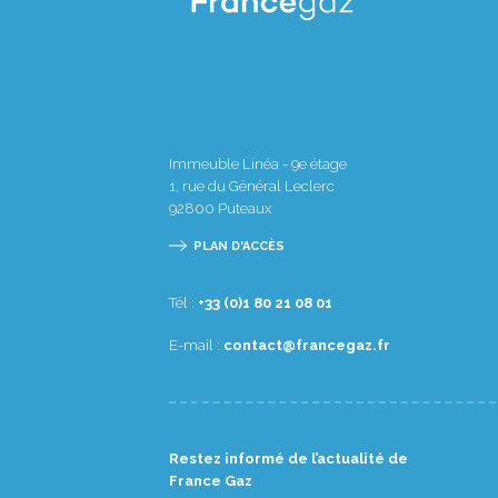
Immeuble Linéa - 9e étage
1, rue du Général Leclerc
92800
Puteaux
PLAN D'ACCÈS
Tél :
10 80 12 08 1(0) 33+
E-mail :
rf.zagecnarf@tcatnoc
Restez informé de l’actualité de
France Gaz