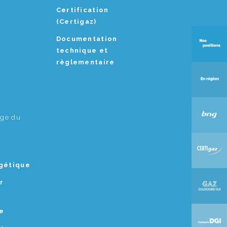
Certification
(Certigaz)
Documentation
technique et
règlementaire
age du
rgétique
r
e