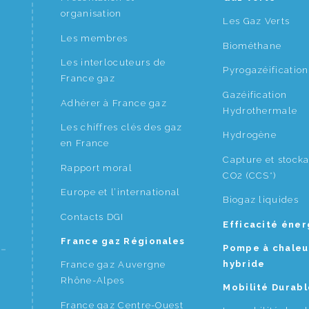
organisation
Les Gaz Verts
Les membres
Biométhane
Les interlocuteurs de
Pyrogazéification
France gaz
Gazéification
Adhérer à France gaz
Hydrothermale
Les chiffres clés des gaz
Hydrogène
en France
Capture et stock
Rapport moral
CO2 (CCS*)
Europe et l’international
Biogaz liquides
Contacts DGI
Efficacité éne
France gaz Régionales
Pompe à chaleu
hybride
France gaz Auvergne
Rhône-Alpes
Mobilité Durabl
France gaz Centre-Ouest