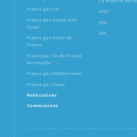
La mobilité dura
France gaz Est
GNV
France gaz Grand-Sud-
GNL
Ouest
GPL
France gaz Hauts-de-
France
France gaz Ile-de-France
Normandie
France gaz Méditerranée
France gaz Ouest
Publications
Commissions