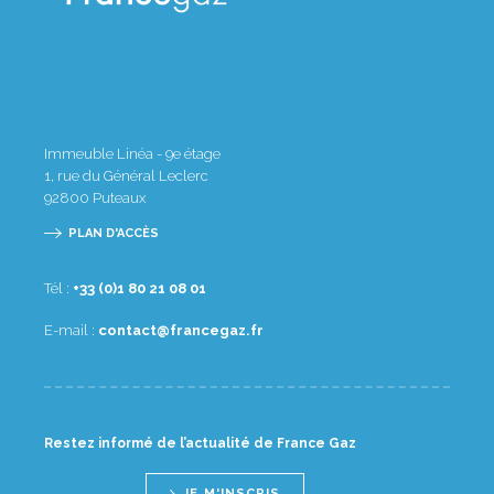
Immeuble Linéa - 9e étage
1, rue du Général Leclerc
92800
Puteaux
PLAN D'ACCÈS
Tél :
10 80 12 08 1(0) 33+
E-mail :
rf.zagecnarf@tcatnoc
Restez informé de l’actualité de France Gaz
JE M'INSCRIS