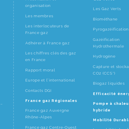
organisation
Les Gaz Verts
Les membres
Biométhane
Les interlocuteurs de
Pyrogazéification
France gaz
Gazéification
Adhérer à France gaz
Hydrothermale
Les chiffres clés des gaz
Hydrogène
en France
Capture et stock
Rapport moral
CO2 (CCS*)
Europe et l’international
Biogaz liquides
Contacts DGI
Efficacité éne
France gaz Régionales
Pompe à chaleu
hybride
France gaz Auvergne
Rhône-Alpes
Mobilité Durabl
France gaz Centre-Ouest