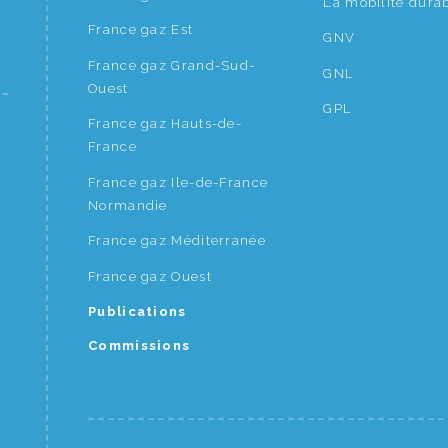
La mobilité dura
France gaz Est
GNV
France gaz Grand-Sud-
GNL
Ouest
GPL
France gaz Hauts-de-
France
France gaz Ile-de-France
Normandie
France gaz Méditerranée
France gaz Ouest
Publications
Commissions