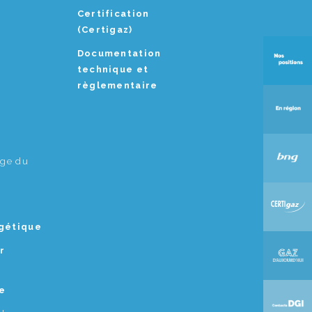
Certification
(Certigaz)
Documentation
technique et
règlementaire
age du
rgétique
r
e