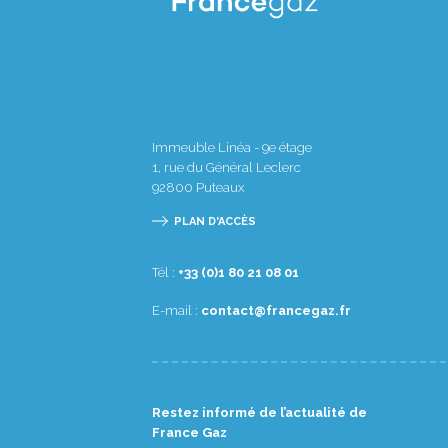
Immeuble Linéa - 9e étage
1, rue du Général Leclerc
92800
Puteaux
PLAN D'ACCÈS
Tél :
10 80 12 08 1(0) 33+
E-mail :
rf.zagecnarf@tcatnoc
Restez informé de l’actualité de
France Gaz