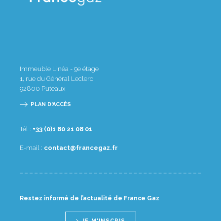
Immeuble Linéa - 9e étage
1, rue du Général Leclerc
92800
Puteaux
PLAN D'ACCÈS
Tél :
10 80 12 08 1(0) 33+
E-mail :
rf.zagecnarf@tcatnoc
Restez informé de l’actualité de France Gaz
JE M'INSCRIS