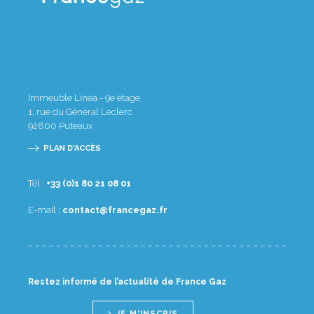
Immeuble Linéa - 9e étage
1, rue du Général Leclerc
92800
Puteaux
PLAN D'ACCÈS
Tél :
10 80 12 08 1(0) 33+
E-mail :
rf.zagecnarf@tcatnoc
Restez informé de l’actualité de France Gaz
JE M'INSCRIS