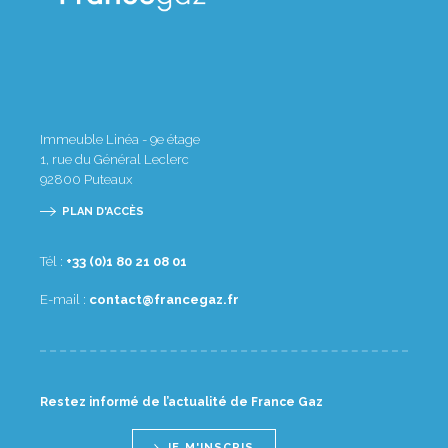
Immeuble Linéa - 9e étage
1, rue du Général Leclerc
92800
Puteaux
PLAN D'ACCÈS
Tél :
10 80 12 08 1(0) 33+
E-mail :
rf.zagecnarf@tcatnoc
Restez informé de l’actualité de France Gaz
JE M'INSCRIS