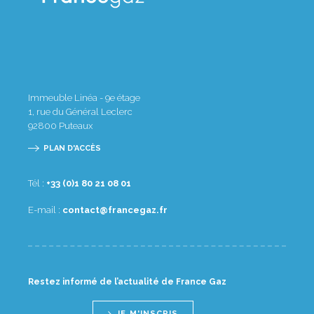
Immeuble Linéa - 9e étage
1, rue du Général Leclerc
92800
Puteaux
PLAN D'ACCÈS
Tél :
10 80 12 08 1(0) 33+
E-mail :
rf.zagecnarf@tcatnoc
Restez informé de l’actualité de France Gaz
JE M'INSCRIS