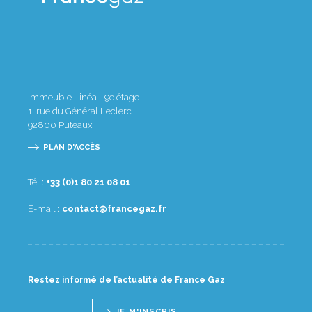
Immeuble Linéa - 9e étage
1, rue du Général Leclerc
92800
Puteaux
PLAN D'ACCÈS
Tél :
10 80 12 08 1(0) 33+
E-mail :
rf.zagecnarf@tcatnoc
Restez informé de l’actualité de France Gaz
JE M'INSCRIS