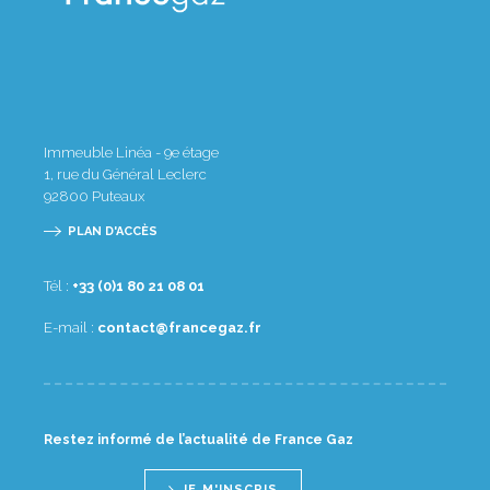
Immeuble Linéa - 9e étage
1, rue du Général Leclerc
92800
Puteaux
PLAN D'ACCÈS
Tél :
10 80 12 08 1(0) 33+
E-mail :
rf.zagecnarf@tcatnoc
Restez informé de l’actualité de France Gaz
JE M'INSCRIS