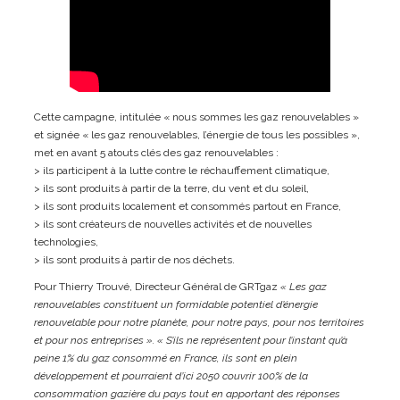
Cette campagne, intitulée « nous sommes les gaz renouvelables »
et signée « les gaz renouvelables, l’énergie de tous les possibles »,
met en avant 5 atouts clés des gaz renouvelables :
> ils participent à la lutte contre le réchauffement climatique,
> ils sont produits à partir de la terre, du vent et du soleil,
> ils sont produits localement et consommés partout en France,
> ils sont créateurs de nouvelles activités et de nouvelles
technologies,
> ils sont produits à partir de nos déchets.
Pour Thierry Trouvé, Directeur Général de GRTgaz
« Les gaz
renouvelables constituent un formidable potentiel d’énergie
renouvelable pour notre planète, pour notre pays, pour nos territoires
et pour nos entreprises ». « S’ils ne représentent pour l’instant qu’à
peine 1% du gaz consommé en France, ils sont en plein
développement et pourraient d’ici 2050 couvrir 100% de la
consommation gazière du pays tout en apportant des réponses