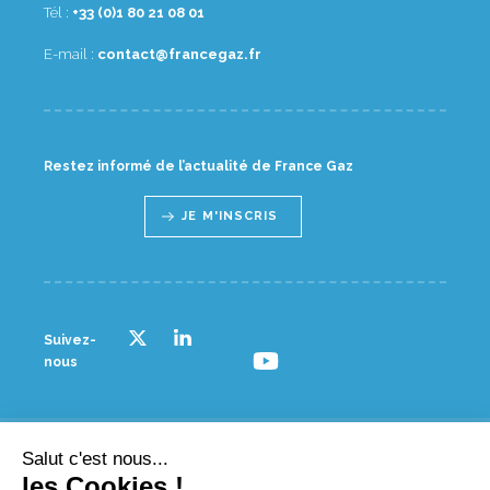
Tél :
10 80 12 08 1(0) 33+
E-mail :
rf.zagecnarf@tcatnoc
Restez informé de l’actualité de France Gaz
JE M'INSCRIS
Suivez-
nous
Salut c'est nous...
© France gaz - 2023
les Cookies !