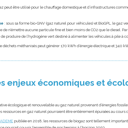
gaz peut être utilisé pour le chauffage domestique et d’infrastructures com
ue
: sous sa forme bio-GNV (gaz naturel pour véhicules) et BioGPL, le gaz ve
age de n’émettre aucune particule fine et bien moins de CO2 que le diesel. Pa
de produire de l’hydrogène vert destiné à alimenter les véhicules à pile à c
e déchets méthanisés peut générer 170 kWh d’énergie électrique et 340 k
des enjeux économiques et écol
ative écologique et renouvelable au gaz naturel provenant d’énergies fossiles
les ressources en gaz naturel pourraient être entièrement épuisées au cours 
l’ADEME
publiée en 2018, les ressources de biogaz sont tellement important
e pourrait couvrir l’ensemble de nos besoins à l’horizon 2050.