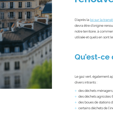
D’après la
loi sur la trans
devra être d’origine renou
notre territoire, à comme
utilisée et quels en sont
Qu’est-ce 
Le gaz vert, également ap
divers intrants :
des déchets ménagers
des déchets agricoles (l
des boues de stations d
certains déchets de l’i