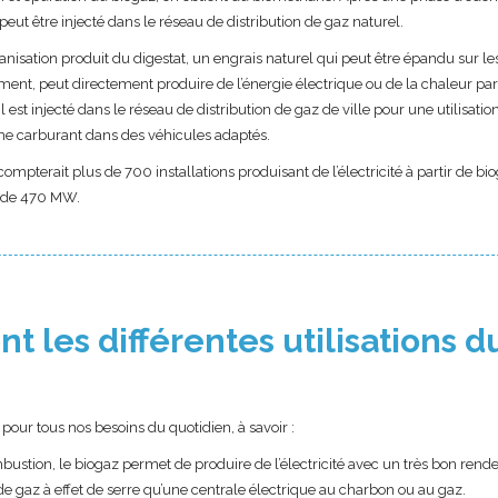
peut être injecté dans le réseau de distribution de gaz naturel.
anisation produit du digestat, un engrais naturel qui peut être épandu sur les
ement, peut directement produire de l’énergie électrique ou de la chaleur p
 est injecté dans le réseau de distribution de gaz de ville pour une utilisat
me carburant dans des véhicules adaptés.
 compterait plus de 700 installations produisant de l’électricité à partir de b
e de 470 MW.
nt les différentes utilisations d
é pour tous nos besoins du quotidien, à savoir :
mbustion, le biogaz permet de produire de l’électricité avec un très bon ren
de gaz à effet de serre qu’une centrale électrique au charbon ou au gaz.