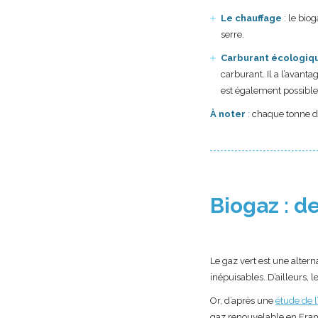
Le chauffage
: le bio
serre.
Carburant écologiq
carburant. Il a l’avant
est également possible 
À noter
:
chaque tonne d
Biogaz : 
Le gaz vert est une altern
inépuisables. D’ailleurs, 
Or, d’après une
étude de 
gaz renouvelable en Franc