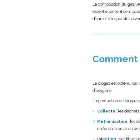
La composition du gaz vert
essentiellement composé 
d’eau et d’impuretés dive
Comment le
Le biogaz est obtenu par
d’oxygène.
La production de biogaz 
Collecte
: les déchet
Méthanisation
:
les d
en fond de cuve un dép
Injection
: par filtra