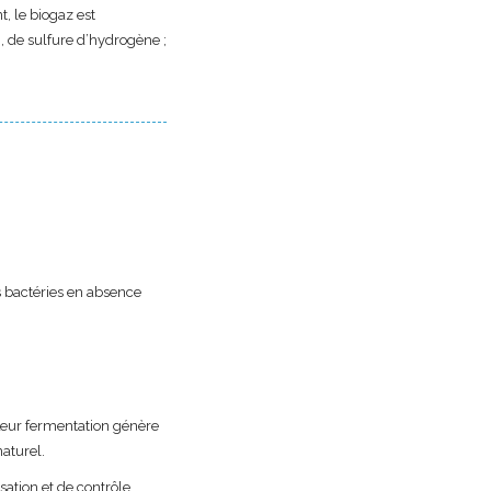
, le biogaz est
 de sulfure d’hydrogène ;
s bactéries en absence
Leur fermentation génère
aturel.
sation et de contrôle