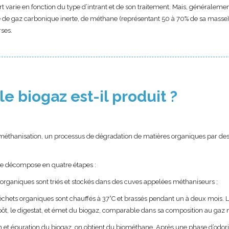
 varie en fonction du type d’intrant et de son traitement. Mais, généralement
de gaz carbonique inerte, de méthane (représentant 50 à 70% de sa masse),
rses.
 biogaz est-il produit ?
 méthanisation, un processus de dégradation de matières organiques par de
se décompose en quatre étapes :
s organiques sont triés et stockés dans des cuves appelées méthaniseurs ;
échets organiques sont chauffés à 37°C et brassés pendant un à deux mois. 
ôt, le digestat, et émet du biogaz, comparable dans sa composition au gaz n
tion et épuration du biogaz, on obtient du biométhane. Après une phase d’odori