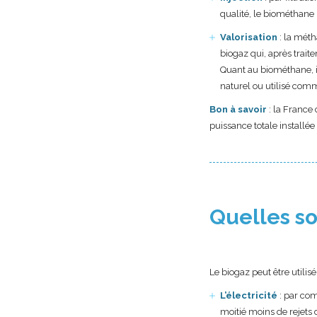
qualité, le biométhane 
Valorisation
: la méth
biogaz qui, après trait
Quant au biométhane, il
naturel ou utilisé com
Bon à savoir
: la France
puissance totale installé
Quelles so
Le biogaz peut être utilis
L’électricité
: par co
moitié moins de rejets 