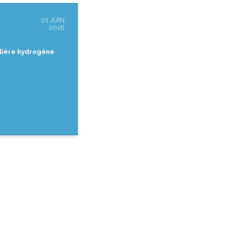
01 JUIN
2018
filière hydrogène