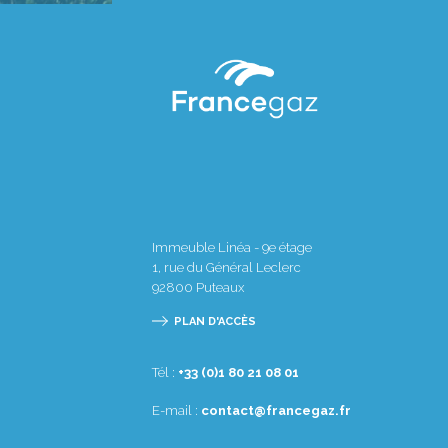
Immeuble Linéa - 9e étage
1, rue du Général Leclerc
92800
Puteaux
PLAN D'ACCÈS
Tél :
10 80 12 08 1(0) 33+
E-mail :
rf.zagecnarf@tcatnoc