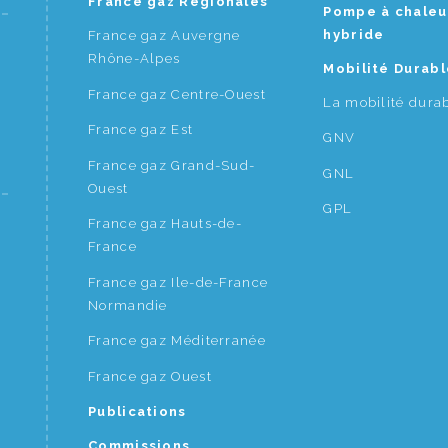
France gaz Régionales
Pompe à chaleu
hybride
France gaz Auvergne
Rhône-Alpes
Mobilité Durabl
France gaz Centre-Ouest
La mobilité dura
France gaz Est
GNV
France gaz Grand-Sud-
GNL
Ouest
GPL
France gaz Hauts-de-
France
France gaz Ile-de-France
Normandie
France gaz Méditerranée
France gaz Ouest
Publications
Commissions