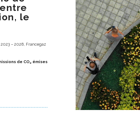
 entre
on, le
de 2023 – 2028, Francegaz
missions de CO
émises
2