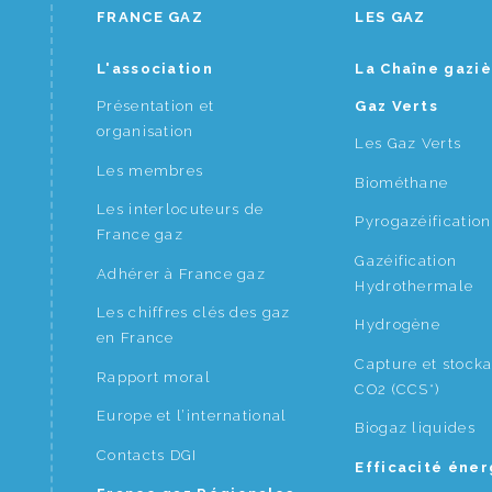
FRANCE GAZ
LES GAZ
L'association
La Chaîne gazi
Présentation et
Gaz Verts
organisation
Les Gaz Verts
Les membres
Biométhane
Les interlocuteurs de
Pyrogazéification
France gaz
Gazéification
Adhérer à France gaz
Hydrothermale
Les chiffres clés des gaz
Hydrogène
en France
Capture et stock
Rapport moral
CO2 (CCS*)
Europe et l’international
Biogaz liquides
Contacts DGI
Efficacité éne