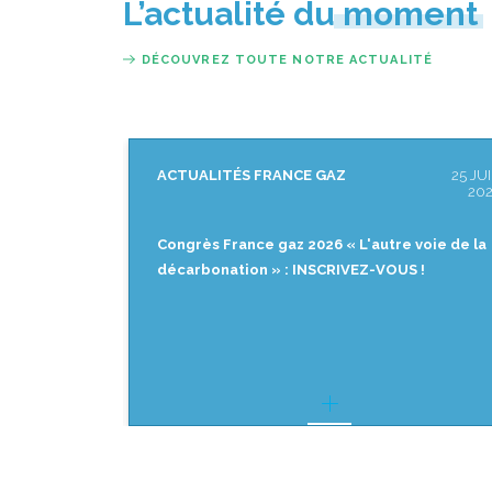
L’actualité du moment
DÉCOUVREZ TOUTE NOTRE ACTUALITÉ
25 JUIN
ACTUALITÉS FRANCE GAZ
16
2026
tre voie de la
[REPLAY] Matinale de France gaz « CO₂
OUS !
biogénique : quels intérêts, pour quels
marchés ? »