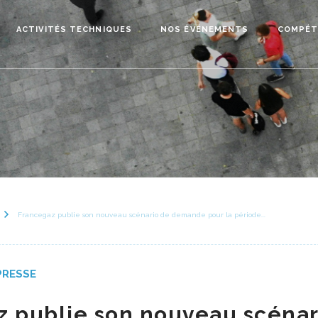
ACTIVITÉS TECHNIQUES
NOS ÉVÉNEMENTS
COMPÉT
Francegaz publie son nouveau scénario de demande pour la période...
PRESSE
z publie son nouveau scénar