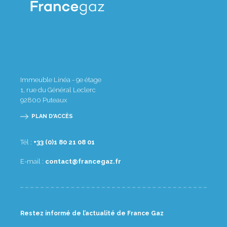
Immeuble Linéa - 9e étage
1, rue du Général Leclerc
92800
Puteaux
PLAN D'ACCÈS
Tél :
10 80 12 08 1(0) 33+
E-mail :
rf.zagecnarf@tcatnoc
Restez informé de l’actualité de France Gaz