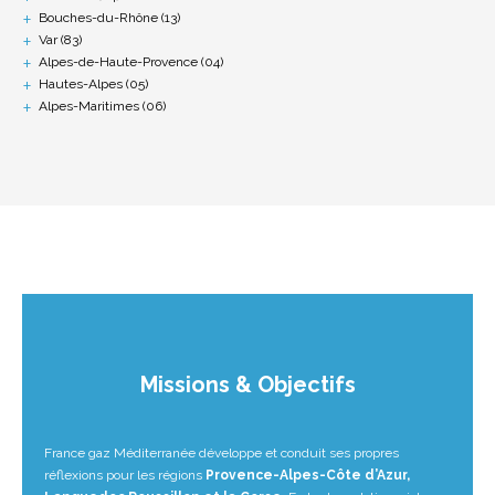
Bouches-du-Rhône (13)
Var (83)
Alpes-de-Haute-Provence (04)
Hautes-Alpes (05)
Alpes-Maritimes (06)
Missions & Objectifs
France gaz Méditerranée développe et conduit ses propres
réflexions pour les régions
Provence-Alpes-Côte d’Azur,