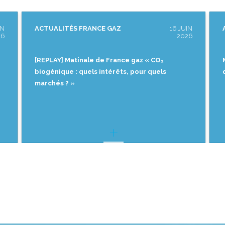
IN
ACTUALITÉS FRANCE GAZ
18 MAI
26
2026
Matinale de France gaz « CO₂ biogénique :
quels intérêts, pour quels marchés ? »