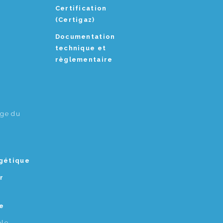
Certification
(Certigaz)
Documentation
technique et
règlementaire
age du
rgétique
r
e
ble