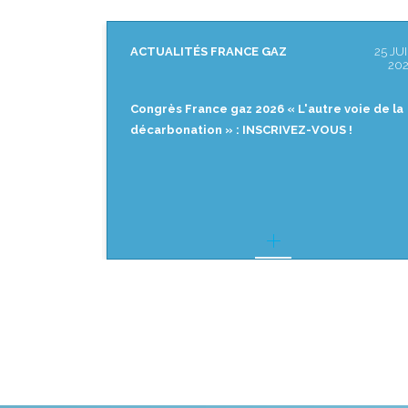
25 JUIN
ACTUALITÉS FRANCE GAZ
16 JU
2026
20
 voie de la
[REPLAY] Matinale de France gaz « CO₂
 !
biogénique : quels intérêts, pour quels
marchés ? »