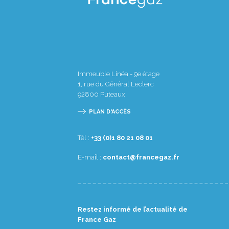
Immeuble Linéa - 9e étage
1, rue du Général Leclerc
92800
Puteaux
PLAN D'ACCÈS
Tél :
10 80 12 08 1(0) 33+
E-mail :
rf.zagecnarf@tcatnoc
Restez informé de l’actualité de
France Gaz