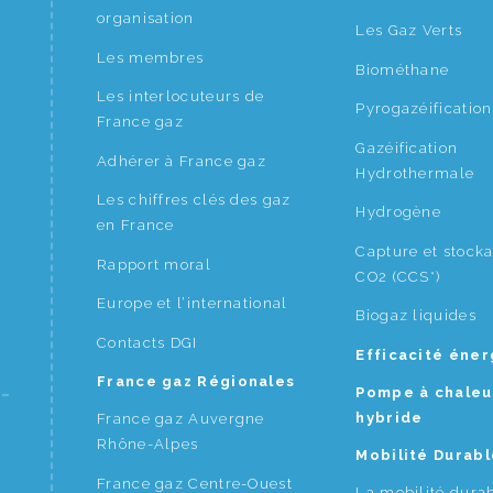
organisation
Les Gaz Verts
Les membres
Biométhane
Les interlocuteurs de
Pyrogazéification
France gaz
Gazéification
Adhérer à France gaz
Hydrothermale
Les chiffres clés des gaz
Hydrogène
en France
Capture et stock
Rapport moral
CO2 (CCS*)
Europe et l’international
Biogaz liquides
Contacts DGI
Efficacité éne
France gaz Régionales
Pompe à chaleu
hybride
France gaz Auvergne
Rhône-Alpes
Mobilité Durabl
France gaz Centre-Ouest
La mobilité dura