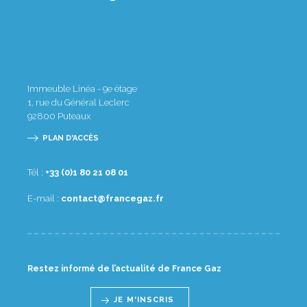
Immeuble Linéa - 9e étage
1, rue du Général Leclerc
92800
Puteaux
PLAN D'ACCÈS
Tél :
10 80 12 08 1(0) 33+
E-mail :
rf.zagecnarf@tcatnoc
Restez informé de l’actualité de France Gaz
JE M'INSCRIS