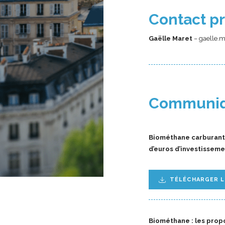
Contact p
Gaëlle Maret
– gaelle.m
Communiq
Biométhane carburant 
d’euros d’investissem
TÉLÉCHARGER 
Biométhane : les prop