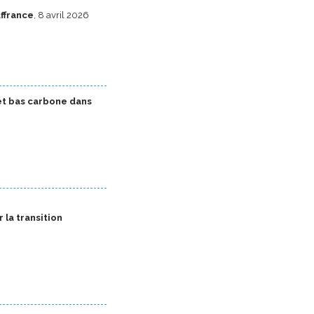
uffrance
, 8 avril 2026
 et bas carbone dans
 la transition