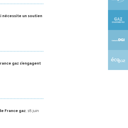
i nécessite un soutien
France gaz s’engagent
 de France gaz
, 18 juin