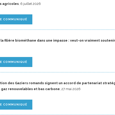
ts agricoles
, 6 juillet 2026
LE COMMUNIQUÉ
a filière biométhane dans une impasse : veut-on vraiment souteni
LE COMMUNIQUÉ
ation des Gaziers romands signent un accord de partenariat strat
 gaz renouvelables et bas carbone
, 27 mai 2026
LE COMMUNIQUÉ