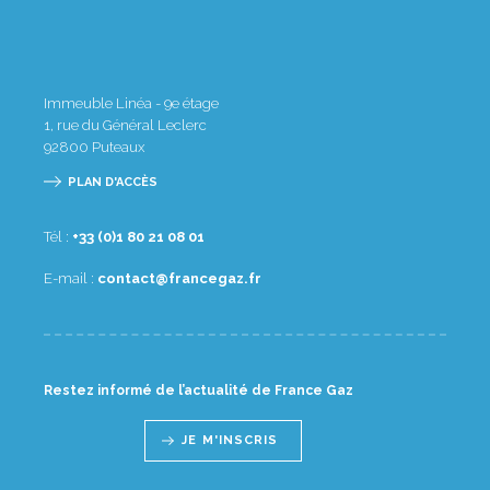
Immeuble Linéa - 9e étage
1, rue du Général Leclerc
92800
Puteaux
PLAN D'ACCÈS
Tél :
10 80 12 08 1(0) 33+
E-mail :
rf.zagecnarf@tcatnoc
Restez informé de l’actualité de France Gaz
JE M'INSCRIS