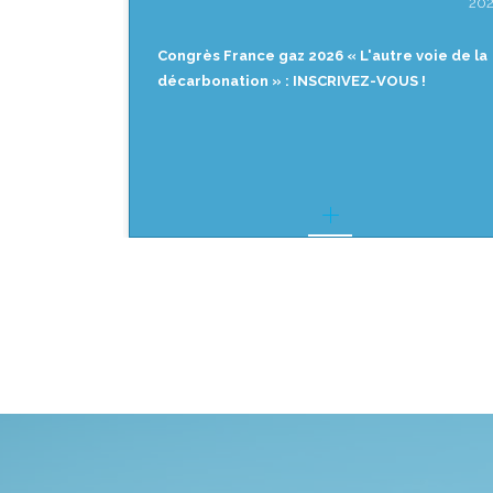
2026
20
 voie de la
[REPLAY] Matinale de France gaz « CO₂
 !
biogénique : quels intérêts, pour quels
marchés ? »