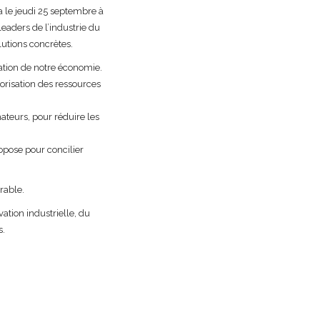
a le jeudi 25 septembre à
leaders de l’industrie du
lutions concrètes.
rmation de notre économie.
orisation des ressources
ateurs, pour réduire les
opose pour concilier
rable.
vation industrielle, du
s.