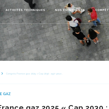
ACTIVITÉS TECHNIQUES
NOS ÉVÉNEMENTS
COMPÉT
Congrès France gaz 2025 « Cap 2030 : agir pour...
E GAZ
rance gaz 2025 « Cap 2030 :