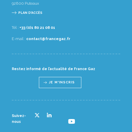
92800
Puteaux
PLAN D'ACCÈS
Tél :
10 80 12 08 1(0) 33+
E-mail :
rf.zagecnarf@tcatnoc
Restez informé de l’actualité de France Gaz
JE M'INSCRIS
Suivez-
nous