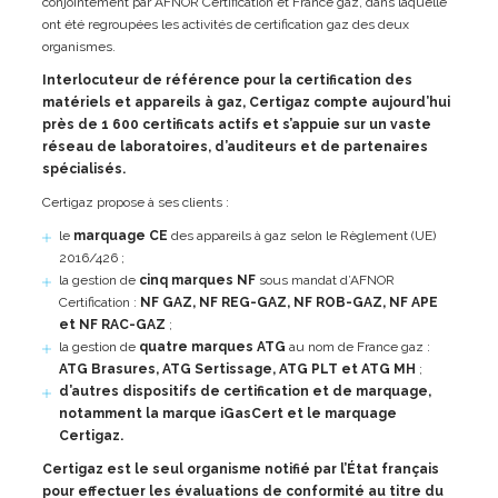
conjointement par AFNOR Certification et France gaz, dans laquelle
ont été regroupées les activités de certification gaz des deux
organismes.
Interlocuteur de référence pour la certification des
matériels et appareils à gaz, Certigaz compte aujourd’hui
près de 1 600 certificats actifs et s’appuie sur un vaste
réseau de laboratoires, d’auditeurs et de partenaires
spécialisés.
Certigaz propose à ses clients :
le
marquage CE
des appareils à gaz selon le Règlement (UE)
2016/426 ;
la gestion de
cinq marques NF
sous mandat d’AFNOR
Certification :
NF GAZ, NF REG-GAZ, NF ROB-GAZ, NF APE
et NF RAC-GAZ
;
la gestion de
quatre marques ATG
au nom de France gaz :
ATG Brasures, ATG Sertissage, ATG PLT et ATG MH
;
d’autres dispositifs de certification et de marquage,
notamment la marque iGasCert et le marquage
Certigaz.
Certigaz est le seul organisme notifié par l’État français
pour effectuer les évaluations de conformité au titre du