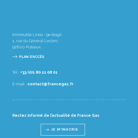
Immeuble Linéa - 9e étage
1, rue du Général Leclerc
92800
Puteaux
PLAN D'ACCÈS
Tél :
10 80 12 08 1(0) 33+
E-mail :
rf.zagecnarf@tcatnoc
Restez informé de l’actualité de France Gaz
JE M'INSCRIS