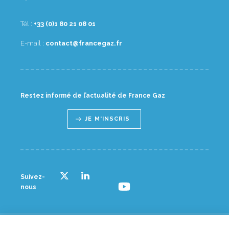
Tél :
10 80 12 08 1(0) 33+
E-mail :
rf.zagecnarf@tcatnoc
Restez informé de l’actualité de France Gaz
JE M'INSCRIS
Suivez-
nous