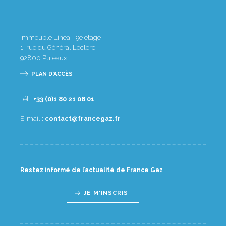
Immeuble Linéa - 9e étage
1, rue du Général Leclerc
92800
Puteaux
PLAN D'ACCÈS
Tél :
10 80 12 08 1(0) 33+
E-mail :
rf.zagecnarf@tcatnoc
Restez informé de l’actualité de France Gaz
JE M'INSCRIS