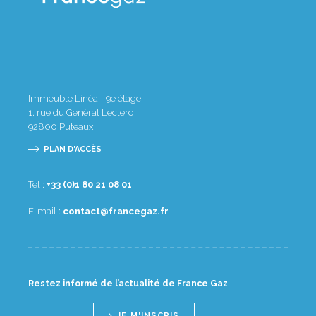
Immeuble Linéa - 9e étage
1, rue du Général Leclerc
92800
Puteaux
PLAN D'ACCÈS
Tél :
10 80 12 08 1(0) 33+
E-mail :
rf.zagecnarf@tcatnoc
Restez informé de l’actualité de France Gaz
JE M'INSCRIS